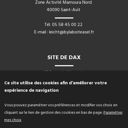
Zone Activité Mamoura Nord
40090 Saint-Avit
Tél.
05 58 45 00 22
E-mail : leicht@bylaboiteasel.fr
SITE DE DAX
686, rue du Marensin
Avenue de l'Océan
Ce site utilise des cookies afin d’améliorer votre
40990 Mées
expérience de navigation
Tél. 05 58 91 62 53
Vous pouvez paramétrer vos préférences et modifier vos choix en
E-mail : jeremy.martin@bylaboiteasel.fr
cliquant sur le lien de gestion des cookies en bas de page.
Paramétrer
mes choix